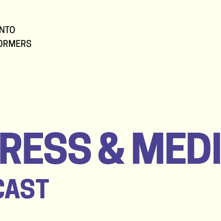
NTO
ORMERS
RESS & MED
CAST