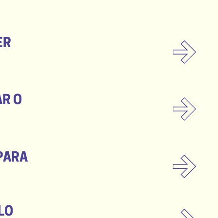
ER
R O
PARA
LO